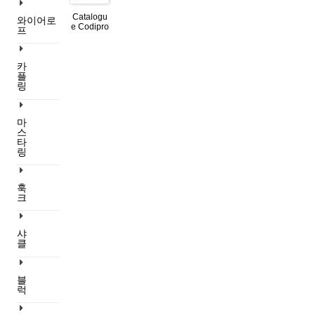
Catalogu
와이어로
e Codipro
프
카
플
링
마
스
타
링
훅
크
샤
클
블
럭