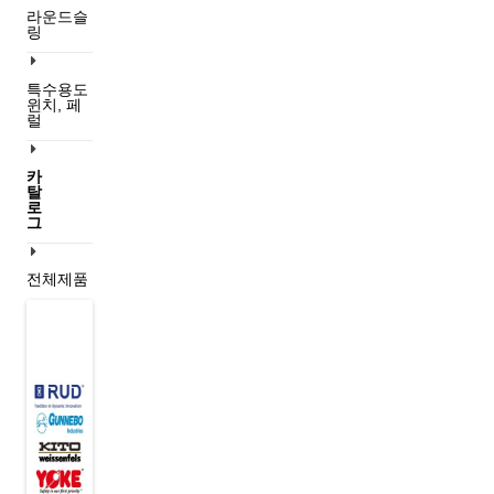
라운드슬
링
특수용도
윈치, 페
럴
카
탈
로
그
전체제품