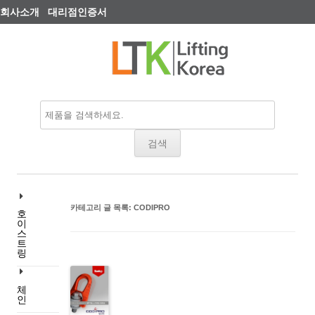
회사소개
대리점인증서
Search
for:
카테고리 글 목록:
CODIPRO
호
이
스
트
링
체
인